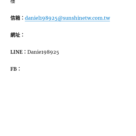
樓
信箱：
daniel198925@sunshinetw.com.tw
網址：
LINE：
Danie198925
FB：