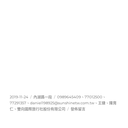
發
分
標
2019-11-24
內湖路一段
0989645409
、
77012500
、
佈
類
籤
77291357
、
daniel198925@sunshinetw.com.tw
、
王婕
、
陳育
日
在
仁
、
雙向國際旅行社股份有限公司
發佈留言
期:
〈77291357〉