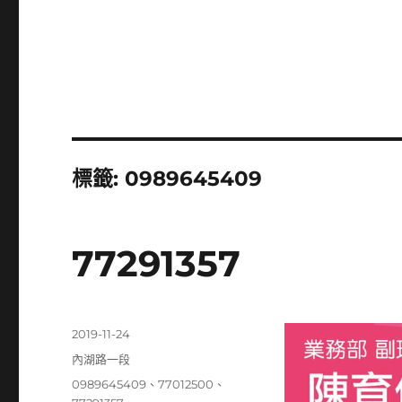
標籤:
0989645409
77291357
發
2019-11-24
佈
分
內湖路一段
日
類
標
0989645409
、
77012500
、
期: