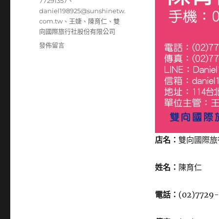
籤
77291357
、
daniel198925@sunshinetw.
com.tw
、
王婕
、
陳育仁
、
雙
向國際旅行社股份有限公司
在
發佈留言
〈77291357〉
店名：
雙向國際旅
姓名：
陳育仁
電話：
(02)7729-