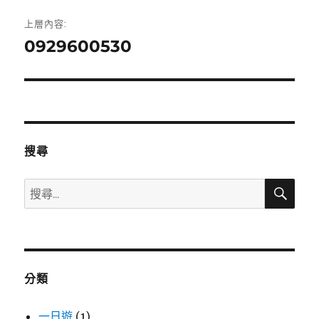
文
上層內容:
章
0929600530
導
覽
搜尋
搜
搜
尋
尋
關
鍵
字:
分類
一日遊
(1)