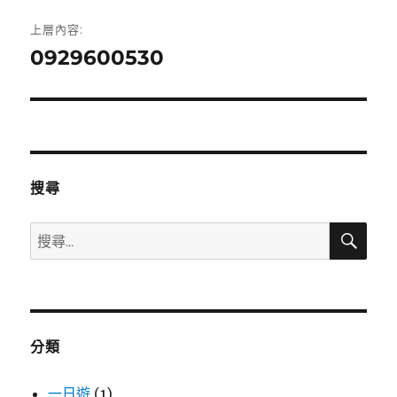
文
上層內容:
章
0929600530
導
覽
搜尋
搜
搜
尋
尋
關
鍵
字:
分類
一日遊
(1)