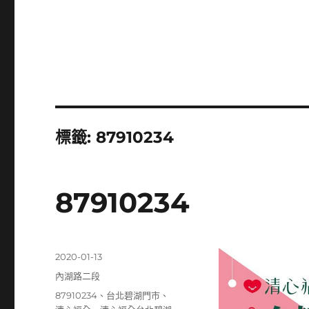
標籤:
87910234
87910234
發
2020-01-13
佈
分
內湖路二段
日
類
標
87910234
、
台北碧湖門市
、
期: