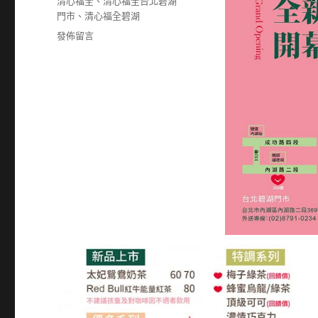
籤
清心福全
、
清心福全台北碧湖
門市
、
清心福全碧湖
在
發佈留言
〈87910234〉