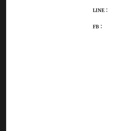
LINE：
FB：