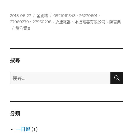
發
分
標
2018-06-27
金龍路
0921061343
、
26270601
、
佈
類
籤
27960279
、
27960298
、
永捷電器
、
永捷電器有限公司
、
陳當典
日
在
發佈留言
期:
〈0921061343〉
搜尋
搜
搜
尋
尋
關
鍵
字:
分類
一日遊
(1)