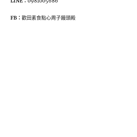
LINE：
0981005686
FB：
歡田素食點心周子饅頭殿