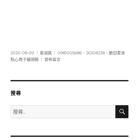
發
分
標
2020-08-09
東湖路
0981005686
、
26308238
、
歡田素食
佈
類
在
籤
點心周子饅頭殿
發佈留言
日
〈26308238〉
期:
搜尋
搜
搜
尋
尋
關
鍵