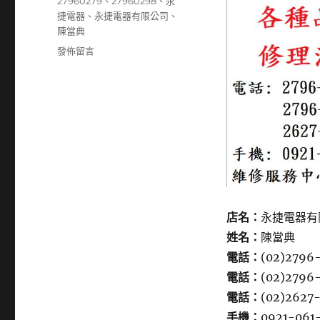
籤
27960279
、
27960298
、
永
捷電器
、
永捷電器有限公司
、
陳當典
在
發佈留言
〈0921061343〉
店名：
永捷電器有
姓名：
陳當典
電話：
(02)2796
電話：
(02)2796
電話：
(02)2627
手機：
0921-061