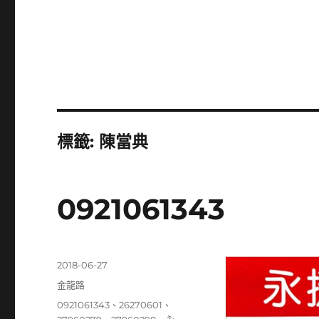
標籤:
陳當典
0921061343
發
2018-06-27
佈
分
金龍路
日
類
標
0921061343
、
26270601
、
期: