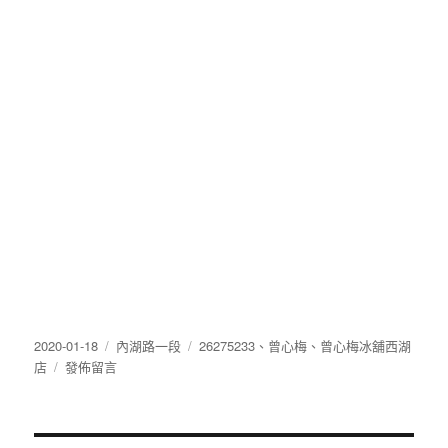
發
分
標
2020-01-18
內湖路一段
26275233
、
曾心梅
、
曾心梅冰舖西湖
佈
在
類
籤
店
發佈留言
日
〈26275233〉
期: