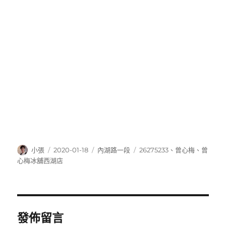
作
發
分
標
小張
2020-01-18
內湖路一段
26275233
、
曾心梅
、
曾
者
佈
類
籤
心梅冰舖西湖店
日
期:
發佈留言