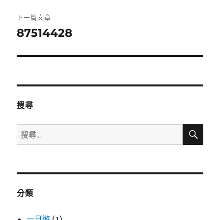
篇
覽
文
下一篇文章
章:
87514428
下
一
篇
文
章:
搜尋
搜
搜
尋
尋
關
鍵
字:
分類
一日遊
(1)