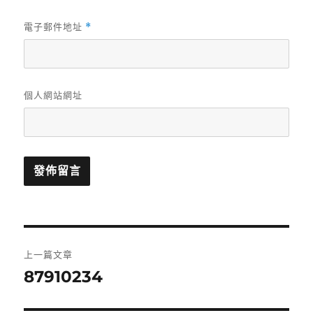
電子郵件地址
*
個人網站網址
文
上一篇文章
章
87910234
上
一
導