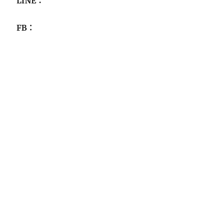
LINE：
FB：