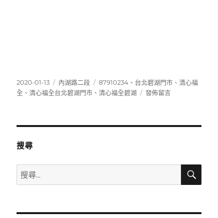
發
分
標
2020-01-13
內湖路二段
87910234
、
台北碧湖門市
、
清心福
佈
類
籤
在
全
、
清心福全台北碧湖門市
、
清心福全碧湖
發佈留言
日
〈87910234〉
期:
搜尋
搜
搜
尋
尋
關
鍵