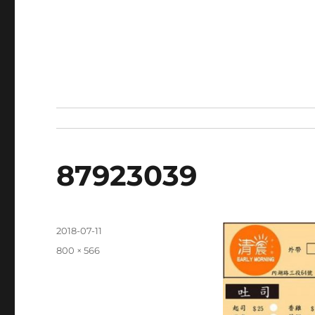
87923039
發
2018-07-11
佈
完
800 × 566
日
整
期:
尺
寸