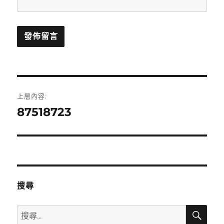
文
上層內容:
章
87518723
導
覽
搜尋
搜
搜
尋