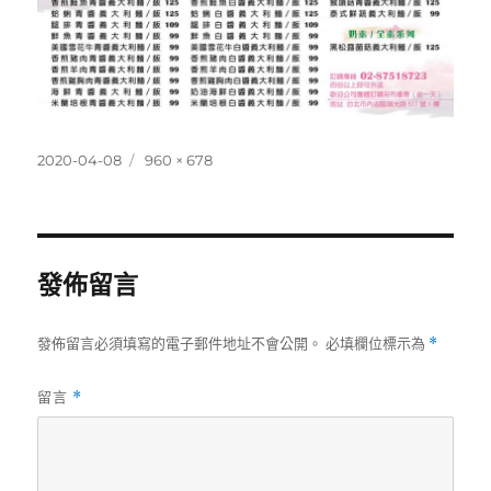
發
完
2020-04-08
960 × 678
佈
整
日
尺
期:
寸
發佈留言
發佈留言必須填寫的電子郵件地址不會公開。
必填欄位標示為
*
留言
*