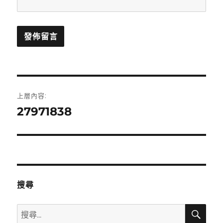
文
上層內容:
章
27971838
導
覽
搜尋
搜
搜
尋