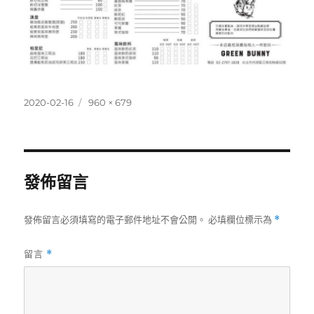
發
完
2020-02-16
960 × 679
佈
整
日
尺
期:
寸
發佈留言
發佈留言必須填寫的電子郵件地址不會公開。
必填欄位標示為
*
留言
*