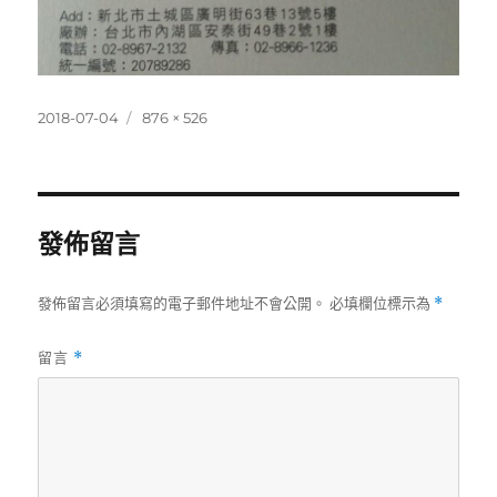
發
完
2018-07-04
876 × 526
佈
整
日
尺
期:
寸
發佈留言
發佈留言必須填寫的電子郵件地址不會公開。
必填欄位標示為
*
留言
*