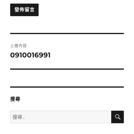
文
上層內容:
章
0910016991
導
覽
搜尋
搜
搜
尋
尋
關