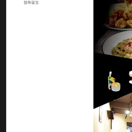
籤
在
發佈留言
〈26275822〉