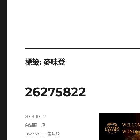
標籤:
麥味登
26275822
發
2019-10-27
佈
分
內湖路一段
日
類
標
26275822
、
麥味登
期: