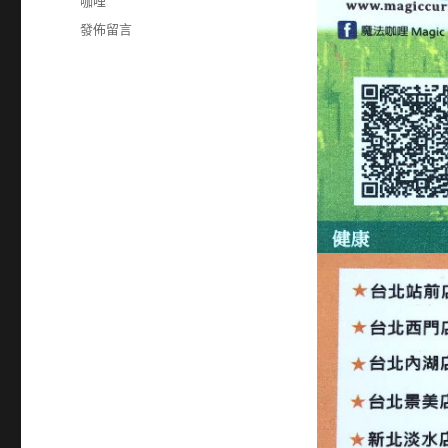
籤
咖哩
在
發佈留言
〈27967021〉