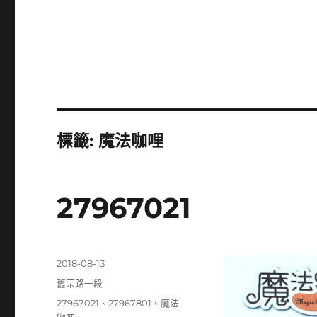
標籤:
魔法咖哩
27967021
發
2018-08-13
佈
分
舊宗路一段
日
類
標
27967021
、
27967801
、
魔法
期: