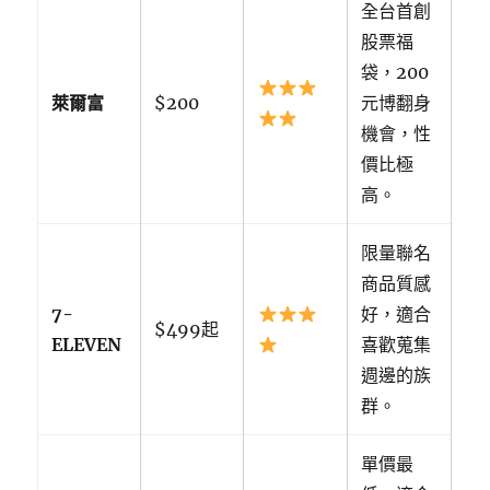
全台首創
股票福
袋，200
萊爾富
$200
元博翻身
機會，性
價比極
高。
限量聯名
商品質感
7-
好，適合
$499起
ELEVEN
喜歡蒐集
週邊的族
群。
單價最