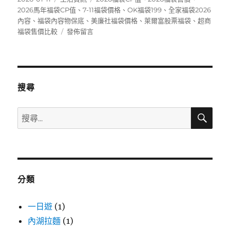
佈
類
籤
2026馬年福袋CP值
、
7-11福袋價格
、
OK福袋199
、
全家福袋2026
日
內容
、
福袋內容物保底
、
美廉社福袋價格
、
萊爾富股票福袋
、
超商
期:
在
福袋售價比較
發佈留言
〈2026
便
利
商
店
搜尋
福
袋
搜
搜
全
尋
尋
攻
略》
關
7-
鍵
11、
字:
全
分類
家、
萊
爾
一日遊
(1)
富
內湖拉麵
(1)
售