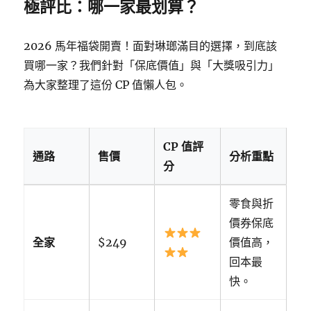
極評比：哪一家最划算？
2026 馬年福袋開賣！面對琳瑯滿目的選擇，到底該
買哪一家？我們針對「保底價值」與「大獎吸引力」
為大家整理了這份 CP 值懶人包。
CP 值評
通路
售價
分析重點
分
零食與折
價券保底
全家
$249
價值高，
回本最
快。