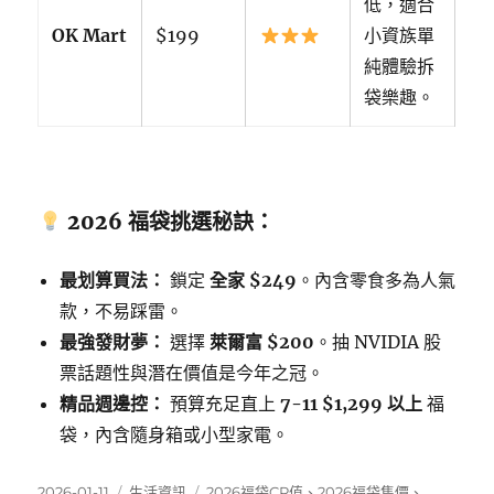
低，適合
OK Mart
$199
小資族單
純體驗拆
袋樂趣。
2026 福袋挑選秘訣：
最划算買法：
鎖定
全家 $249
。內含零食多為人氣
款，不易踩雷。
最強發財夢：
選擇
萊爾富 $200
。抽 NVIDIA 股
票話題性與潛在價值是今年之冠。
精品週邊控：
預算充足直上
7-11 $1,299 以上
福
袋，內含隨身箱或小型家電。
發
分
標
2026-01-11
生活資訊
2026福袋CP值
、
2026福袋售價
、