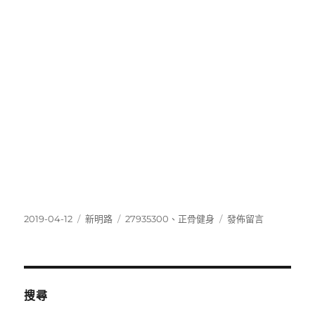
發
分
標
在
2019-04-12
新明路
27935300
、
正骨健身
發佈留言
佈
類
籤
〈27935300〉
日
期:
搜尋