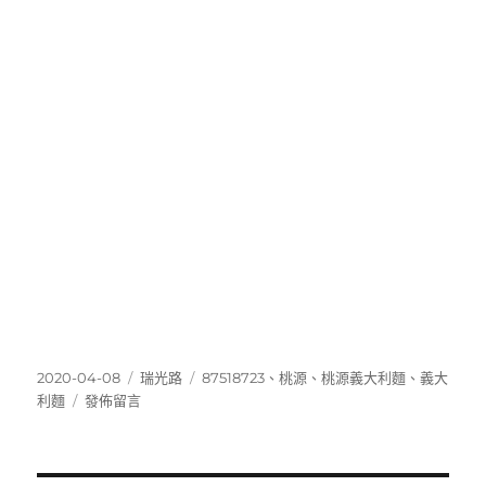
發
分
標
2020-04-08
瑞光路
87518723
、
桃源
、
桃源義大利麵
、
義大
佈
在
類
籤
利麵
發佈留言
日
〈87518723〉
期: