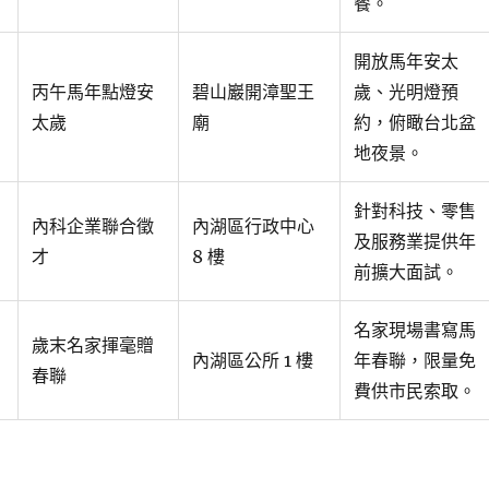
餐。
開放馬年安太
丙午馬年點燈安
碧山巖開漳聖王
歲、光明燈預
太歲
廟
約，俯瞰台北盆
地夜景。
針對科技、零售
內科企業聯合徵
內湖區行政中心
及服務業提供年
才
8 樓
前擴大面試。
名家現場書寫馬
歲末名家揮毫贈
內湖區公所 1 樓
年春聯，限量免
春聯
費供市民索取。