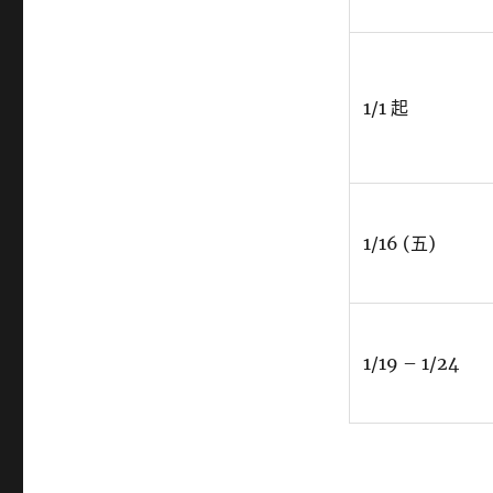
石
湖
草
莓
1/1 起
季、
大
湖
公
園
落
1/16 (五)
羽
松、
內
科
年
1/19 – 1/24
前
大
型
徵
才〉