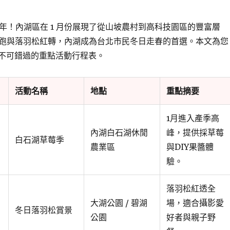
午馬年！內湖區在 1 月份展現了從山坡農村到高科技園區的豐富層
跑與落羽松紅轉，內湖成為台北市民冬日走春的首選。本文為您
份不可錯過的重點活動行程表。
活動名稱
地點
重點摘要
1月進入產季高
內湖白石湖休閒
峰，提供採草莓
白石湖草莓季
農業區
與DIY果醬體
驗。
落羽松紅透全
大湖公園 / 碧湖
場，適合攝影愛
冬日落羽松賞景
公園
好者與親子野