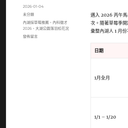
發
2026-01-04
佈
分
未分類
邁入 2026 丙
日
類
標
內湖採草莓推薦
、
內科徵才
次。隨著草莓季開
期:
籤
2026
、
大湖公園落羽松花況
彙整內湖人 1 月
在
發佈留言
〈【2026
內
日期
湖
活
動
懶
1月全月
人
包】
1
月
必
玩
行
1/1 – 1/20
程：
白