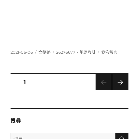
發
分
標
在
2021-06-06
文德路
26276677
、
肥婆咖啡
發佈留言
佈
類
籤
〈26276677〉
日
期:
文
頁次
1
下一
章
頁
分
搜尋
頁
搜
搜