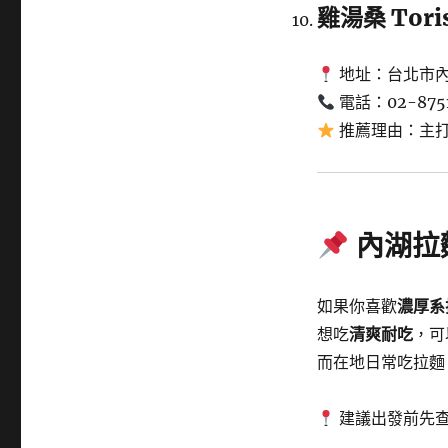
雞湯桑 Tor
地址：台北市內
電話：02-8751
推薦理由：主
內湖拉
如果你喜歡
濃厚系
想吃
清爽耐吃
，可
而在地日常吃拉麵
建議出發前先查