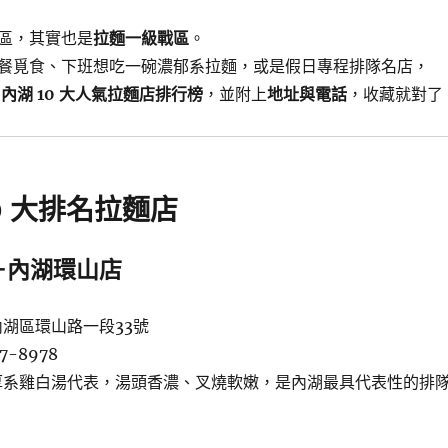
區，其實也是
拉麵一級戰區
。
餐覓食、下班想吃一碗濃郁系拉麵，或是假日專程排隊名店，
理
內湖 10 大人氣拉麵店排行榜
，並附上
地址與電話
，收藏就對了
0 大排名拉麵店
－內湖環山店
湖區環山路一段33號
7-8978
系雞白湯代表，湯頭香濃、叉燒軟嫩，是內湖最具代表性的排