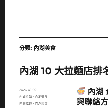
分類:
內湖美食
內湖 10 大拉麵店排
內湖 
發
2026-01-02
佈
分
內湖拉麵
、
內湖美食
與聯絡
日
類
標
內湖拉麵
、
內湖美食
期: