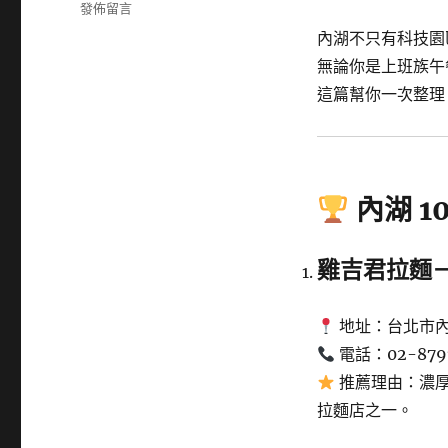
籤
在
發佈留言
〈內
內湖不只有科技園
湖
無論你是上班族午
10
大
這篇幫你一次整
拉
麵
店
排
名
內湖 1
推
薦〉
雞吉君拉麵
地址：台北市內
電話：02-879
推薦理由：濃厚
拉麵店之一。