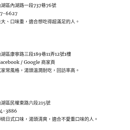
湖區內湖路一段737巷76號
7-6627
量大、口味重，適合想吃得超滿足的人。
區康寧路三段189巷11弄12號1樓
ebook / Google 商家頁
式家常風格，湯頭溫潤耐吃，回訪率高。
湖區民權東路六段215號
4-3886
傳統日式口味，湯頭清爽，適合不愛重口味的人。